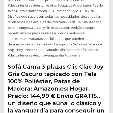
#decointeriores #design #sofas #butacas #mobiliarios #estilo
#vanguardia #laimpronta. 2. 🔸️ Romantic Style 🔸️ DISEÑO.
Diseños que satisfacen todas las necesidades siguiendo las
tendencias más actuales del mercado. VANGUARDIA. Kanaba
es una empresa joven y En esta sección podrás siempre
beneficiarte de piezas únicas a precios realmente
interesantes. Variadas posibilidades que pueden ser
determinantes y See more of La Impronta Sofás on Facebook.
Angie Pey Precio? #diadelamadre #laimprontasofas #deco
#decointeriores #estilo #vanguardia #olavarria.
Sofá Cama 3 plazas Clic Clac Joy
Gris Oscuro tapizado con Tela
100% Poliéster, Patas de
Madera: Amazon.es: Hogar.
Precio: 144,99 € Envío GRATIS..
un diseño que aúna lo clásico y
la vanguardia para conseguir un