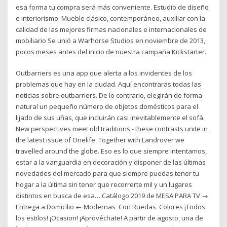
esa forma tu compra será más conveniente. Estudio de diseño
e interiorismo. Mueble clásico, contemporáneo, auxiliar con la
calidad de las mejores firmas nacionales e internacionales de
mobiliario Se unió a Warhorse Studios en noviembre de 2013,
pocos meses antes del inicio de nuestra campaña Kickstarter.
Outbarriers es una app que alerta a los invidentes de los
problemas que hay en la ciudad. Aquí encontraras todas las
noticias sobre outbarriers. De lo contrario, elegirán de forma
natural un pequeño número de objetos domésticos para el
lijado de sus uñas, que incluirán casi inevitablemente el sofá.
New perspectives meet old traditions - these contrasts unite in
the latest issue of Onelife. Together with Landrover we
travelled around the globe. Eso es lo que siempre intentamos,
estar a la vanguardia en decoración y disponer de las últimas
novedades del mercado para que siempre puedas tener tu
hogar a la última sin tener que recorrerte mil y un lugares
distintos en busca de esa… Catálogo 2019 de MESA PARA TV →
Entrega a Domicilio ← Modernas ︎ Con Ruedas ︎ Colores ¡Todos
los estilos! ¡Ocasion! ¡Aprovéchate! A partir de agosto, una de