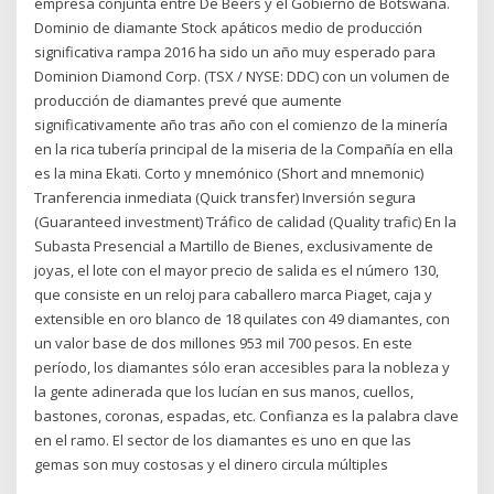
empresa conjunta entre De Beers y el Gobierno de Botswana.
Dominio de diamante Stock apáticos medio de producción
significativa rampa 2016 ha sido un año muy esperado para
Dominion Diamond Corp. (TSX / NYSE: DDC) con un volumen de
producción de diamantes prevé que aumente
significativamente año tras año con el comienzo de la minería
en la rica tubería principal de la miseria de la Compañía en ella
es la mina Ekati. Corto y mnemónico (Short and mnemonic)
Tranferencia inmediata (Quick transfer) Inversión segura
(Guaranteed investment) Tráfico de calidad (Quality trafic) En la
Subasta Presencial a Martillo de Bienes, exclusivamente de
joyas, el lote con el mayor precio de salida es el número 130,
que consiste en un reloj para caballero marca Piaget, caja y
extensible en oro blanco de 18 quilates con 49 diamantes, con
un valor base de dos millones 953 mil 700 pesos. En este
período, los diamantes sólo eran accesibles para la nobleza y
la gente adinerada que los lucían en sus manos, cuellos,
bastones, coronas, espadas, etc. Confianza es la palabra clave
en el ramo. El sector de los diamantes es uno en que las
gemas son muy costosas y el dinero circula múltiples