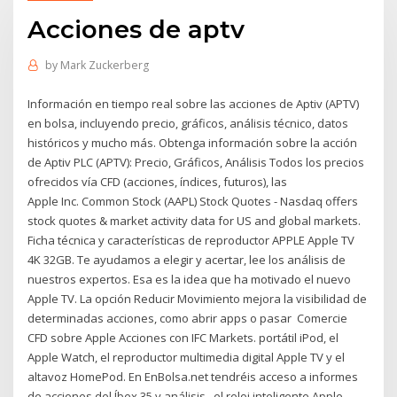
Acciones de aptv
by
Mark Zuckerberg
Información en tiempo real sobre las acciones de Aptiv (APTV)
en bolsa, incluyendo precio, gráficos, análisis técnico, datos
históricos y mucho más. Obtenga información sobre la acción
de Aptiv PLC (APTV): Precio, Gráficos, Análisis Todos los precios
ofrecidos vía CFD (acciones, índices, futuros), las
Apple Inc. Common Stock (AAPL) Stock Quotes - Nasdaq offers
stock quotes & market activity data for US and global markets.
Ficha técnica y características de reproductor APPLE Apple TV
4K 32GB. Te ayudamos a elegir y acertar, lee los análisis de
nuestros expertos. Esa es la idea que ha motivado el nuevo
Apple TV. La opción Reducir Movimiento mejora la visibilidad de
determinadas acciones, como abrir apps o pasar Comercie
CFD sobre Apple Acciones con IFC Markets. portátil iPod, el
Apple Watch, el reproductor multimedia digital Apple TV y el
altavoz HomePod. En EnBolsa.net tendréis acceso a informes
de acciones del Íbex 35 y análisis.. el reloj inteligente Apple