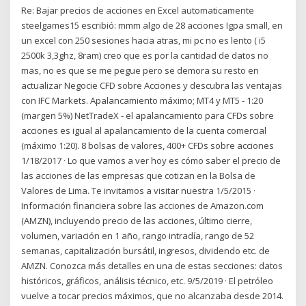
Re: Bajar precios de acciones en Excel automaticamente
steelgames15 escribió: mmm algo de 28 acciones Igpa small, en
un excel con 250 sesiones hacia atras, mi pc no es lento ( i5
2500k 3,3ghz, 8ram) creo que es por la cantidad de datos no
mas, no es que se me pegue pero se demora su resto en
actualizar Negocie CFD sobre Acciones y descubra las ventajas
con IFC Markets. Apalancamiento máximo; MT4 y MT5 - 1:20
(margen 5%) NetTradeX - el apalancamiento para CFDs sobre
acciones es igual al apalancamiento de la cuenta comercial
(máximo 1:20). 8 bolsas de valores, 400+ CFDs sobre acciones
1/18/2017 · Lo que vamos a ver hoy es cómo saber el precio de
las acciones de las empresas que cotizan en la Bolsa de
Valores de Lima. Te invitamos a visitar nuestra 1/5/2015 ·
Información financiera sobre las acciones de Amazon.com
(AMZN), incluyendo precio de las acciones, último cierre,
volumen, variación en 1 año, rango intradía, rango de 52
semanas, capitalización bursátil, ingresos, dividendo etc. de
AMZN. Conozca más detalles en una de estas secciones: datos
históricos, gráficos, análisis técnico, etc. 9/5/2019 · El petróleo
vuelve a tocar precios máximos, que no alcanzaba desde 2014.