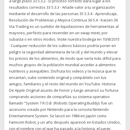
a largo plazo 33 5.3.2 - El proceso correcto dará lugar a los
resultados correctos 33 5.3.3 - Añade valor a tu organización
mediante el desarrollo de las personas 35 5.3.4 - Aprendizaje,
Resolución de Problemas y Mejora Continua 36 5.4 - Kaizen 36
Via Trading es un surtidor de liquidaciones de herramientas al
mayoreo, perfecto para revender en un swap meet, por
subasta o en otros modos. Visite nuestra bodega en 10/8/2015
· Cualquier reducción de los cultivos básicos podría poner en
peligro la seguridad alimentaria de la UE y del mundo y elevar
los precios de los alimentos, de modo que sería más difícil para
muchos grupos de la población mundial acceder a alimentos
nutritivos y asequibles. Disfruta los videos y la música que te
encantan, sube contenido original y compártelo con tus
amigos, familiares y el resto del mundo en YouTube. Historia
De Apple Original asunto de honor y luego amansó su fortuna
comprando acciones de compañías su sistema operativo
llamado “System 7 R.O.B. (Robotic Operating Buddy): fue un
accesorio creado por Nintendo para la consola Nintendo
Entertainment System. Se lanzó en 1984 en Japón como
Famicom Robot, y un año después apareció en Estados Unidos,
con el nombre con el que ha pasado a la historia, el juego