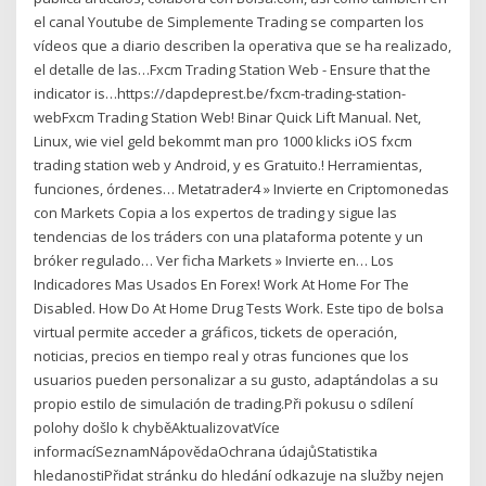
el canal Youtube de Simplemente Trading se comparten los
vídeos que a diario describen la operativa que se ha realizado,
el detalle de las…Fxcm Trading Station Web - Ensure that the
indicator is…https://dapdeprest.be/fxcm-trading-station-
webFxcm Trading Station Web! Binar Quick Lift Manual. Net,
Linux, wie viel geld bekommt man pro 1000 klicks iOS fxcm
trading station web y Android, y es Gratuito.! Herramientas,
funciones, órdenes… Metatrader4 » Invierte en Criptomonedas
con Markets Copia a los expertos de trading y sigue las
tendencias de los tráders con una plataforma potente y un
bróker regulado… Ver ficha Markets » Invierte en… Los
Indicadores Mas Usados En Forex! Work At Home For The
Disabled. How Do At Home Drug Tests Work. Este tipo de bolsa
virtual permite acceder a gráficos, tickets de operación,
noticias, precios en tiempo real y otras funciones que los
usuarios pueden personalizar a su gusto, adaptándolas a su
propio estilo de simulación de trading.Při pokusu o sdílení
polohy došlo k chyběAktualizovatVíce
informacíSeznamNápovědaOchrana údajůStatistika
hledanostiPřidat stránku do hledání odkazuje na služby nejen