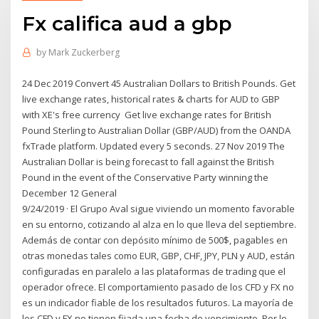
Fx califica aud a gbp
by
Mark Zuckerberg
24 Dec 2019 Convert 45 Australian Dollars to British Pounds. Get
live exchange rates, historical rates & charts for AUD to GBP
with XE's free currency Get live exchange rates for British
Pound Sterling to Australian Dollar (GBP/AUD) from the OANDA
fxTrade platform. Updated every 5 seconds. 27 Nov 2019 The
Australian Dollar is being forecast to fall against the British
Pound in the event of the Conservative Party winning the
December 12 General
9/24/2019 · El Grupo Aval sigue viviendo un momento favorable
en su entorno, cotizando al alza en lo que lleva del septiembre.
Además de contar con depósito mínimo de 500$, pagables en
otras monedas tales como EUR, GBP, CHF, JPY, PLN y AUD, están
configuradas en paralelo a las plataformas de trading que el
operador ofrece. El comportamiento pasado de los CFD y FX no
es un indicador fiable de los resultados futuros. La mayoría de
los CFD y FX no tienen fijada una fecha de vencimiento. Por lo