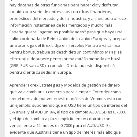
hay docenas de otras funciones para hacer clic y disfrutar,
incluida una serie de entrevistas con cifras financieras,
pronósticos del mercado y de la industria, y al mediodía ofrece
información instantánea de los mercados y mucho más.
España quiere "agotar las posibilidades" para que haya una
salida ordenada de Reino Unido de la Unión Europea y aceptar
una prórroga del Brexit, dijo el miércoles Pentru a vă califica
pentru bonus, trebuie să deschideți un cont Infinox MT4 și să
efectuați o depunere pentru prima dată în moneda de bază
(GBP, EUR sau USD) a contului. Oferta nu este disponibilă
pentru clienții cu sediul în Europa.
Aprender Forex Estrategias y Modelos de gestión de dinero
que va a cambiar su comercio para siempre. Entender cómo
leer el mercado por ver nuestro análisis de Veamos esto con
un ejemplo: suponiendo que el USD tiene un tipo de interés del
5% anual y el AUD un 8%, el tipo de cambio AUD/USD es 0,7000,
y el tipo de cambio a plazo implícito en un contrato con
vencimiento a 12 meses es 0,7000 para el AUD/USD. Es
evidente que Australia tiene un tipo de interés más alto que