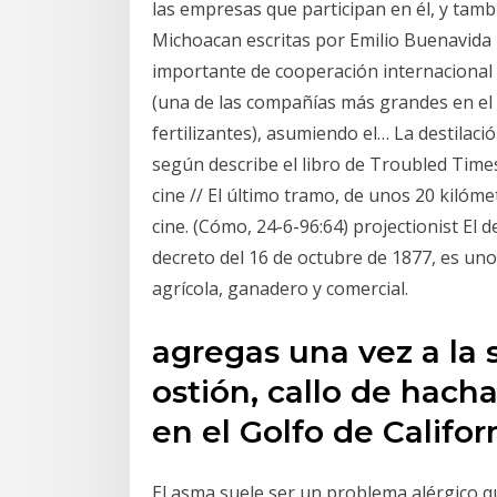
las empresas que participan en él, y tam
Michoacan escritas por Emilio Buenavida
importante de cooperación internacional
(una de las compañías más grandes en el
fertilizantes), asumiendo el… La destilac
según describe el libro de Troubled Time
cine // El último tramo, de unos 20 kilóm
cine. (Cómo, 24-6-96:64) projectionist E
decreto del 16 de octubre de 1877, es un
agrícola, ganadero y comercial.
agregas una vez a la 
ostión, callo de hach
en el Golfo de Califor
El asma suele ser un problema alérgico q