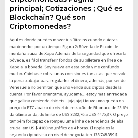
principal; Cotizaciones ; Qué es
Blockchain? Qué son
Criptomonedas?
Aquí es donde puedes mover tus Bitcoins cuando quieras
mantenerlos por un tiempo. Figura 2: Bóveda de Bitcoin de
montaña suiza de Xapo Además de la seguridad que ofrece la
bóveda, es fácil transferir fondos de su billetera en línea de
Xapo a la bóveda. Soy nueva en esta onda y me confundo
mucho. Coinbase cobra unas comisiones tan altas que no vale
la pena trabajar para regalarles el dinero, además, por ser de
Venezuela no permiten que uno venda sus criptos desde la
cuenta. Por favor orientame, ayudame… estoy mas enrredada
que gallina comiendo chiclets…jajajajaj Houve uma queda no
preço do BTC abaixo do nível de retração de Fibonacci de 23,6%
da última onda, do limite de US$ 3232,76 a US$ 4475,37. O preço
também foi capaz de rompeu uma linha de tendência de alta
crucial em US $ 4180 no gráfico de 4 horas. El ripple es la
segunda ciptodivisa en nivel de negociacion 138.748.359 $