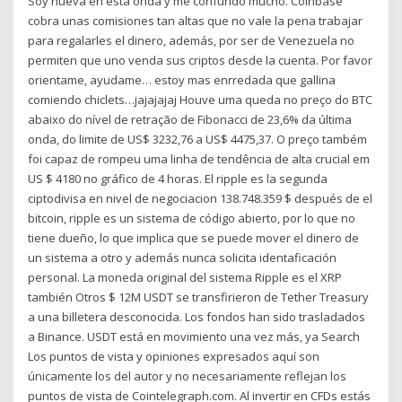
Soy nueva en esta onda y me confundo mucho. Coinbase
cobra unas comisiones tan altas que no vale la pena trabajar
para regalarles el dinero, además, por ser de Venezuela no
permiten que uno venda sus criptos desde la cuenta. Por favor
orientame, ayudame… estoy mas enrredada que gallina
comiendo chiclets…jajajajaj Houve uma queda no preço do BTC
abaixo do nível de retração de Fibonacci de 23,6% da última
onda, do limite de US$ 3232,76 a US$ 4475,37. O preço também
foi capaz de rompeu uma linha de tendência de alta crucial em
US $ 4180 no gráfico de 4 horas. El ripple es la segunda
ciptodivisa en nivel de negociacion 138.748.359 $ después de el
bitcoin, ripple es un sistema de código abierto, por lo que no
tiene dueño, lo que implica que se puede mover el dinero de
un sistema a otro y además nunca solicita identaficación
personal. La moneda original del sistema Ripple es el XRP
también Otros $ 12M USDT se transfirieron de Tether Treasury
a una billetera desconocida. Los fondos han sido trasladados
a Binance. USDT está en movimiento una vez más, ya Search
Los puntos de vista y opiniones expresados aquí son
únicamente los del autor y no necesariamente reflejan los
puntos de vista de Cointelegraph.com. Al invertir en CFDs estás