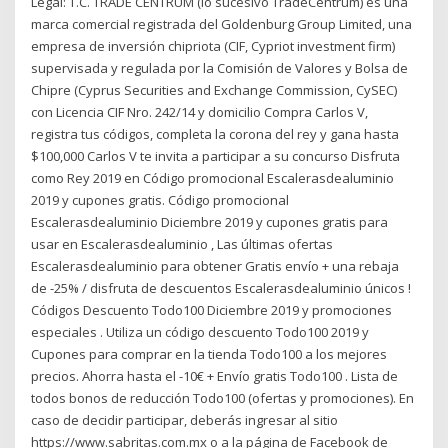
Legal: T.C. TRADE CENTRUM (lo sucesivo TradeCentrum) es una
marca comercial registrada del Goldenburg Group Limited, una
empresa de inversión chipriota (CIF, Cypriot investment firm)
supervisada y regulada por la Comisión de Valores y Bolsa de
Chipre (Cyprus Securities and Exchange Commission, CySEC)
con Licencia CIF Nro. 242/14 y domicilio Compra Carlos V,
registra tus códigos, completa la corona del rey y gana hasta
$100,000 Carlos V te invita a participar a su concurso Disfruta
como Rey 2019 en Código promocional Escalerasdealuminio
2019 y cupones gratis. Código promocional
Escalerasdealuminio Diciembre 2019 y cupones gratis para
usar en Escalerasdealuminio , Las últimas ofertas
Escalerasdealuminio para obtener Gratis envío + una rebaja
de -25% / disfruta de descuentos Escalerasdealuminio únicos !
Códigos Descuento Todo100 Diciembre 2019 y promociones
especiales . Utiliza un código descuento Todo100 2019 y
Cupones para comprar en la tienda Todo100 a los mejores
precios. Ahorra hasta el -10€ + Envío gratis Todo100 . Lista de
todos bonos de reducción Todo100 (ofertas y promociones). En
caso de decidir participar, deberás ingresar al sitio
https://www.sabritas.com.mx o a la página de Facebook de