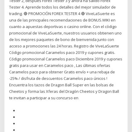
Tester 2, después Forex Tester 3 y ahora ha salido Forex
Tester 4. Aprende todos los detalles del mejor simulador de
trading. 🔴 PROMOCIÓN FOREX TESTER 4 🔴 ViveLaSuerte es
una de las principales recomendaciones de BONUS.WIKI en
cuanto a apuestas deportivas o casino online. Con el código
promocional de ViveLaSuerte, nuestros usuarios obtienen uno
de los mejores paquetes de bono de bienvenida junto con
acceso a promociones las 24 horas. Registro de ViveLaSuerte
Código promocional Caramelos paco 2019 y cupones gratis.
Código promocional Caramelos paco Diciembre 2019 y cupones
gratis para usar en Caramelos paco , Las últimas ofertas
Caramelos paco para obtener Gratis envío + una rebaja de
-25% / disfruta de descuentos Caramelos paco únicos !
Encuentra los tazos de Dragon Ball Super en las bolsas de
Cheetos y forma las Xferas del Dragón Cheetos y Dragon Ball
te invitan a participar a su concurso en