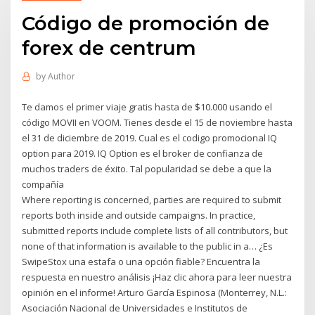
Código de promoción de
forex de centrum
by
Author
Te damos el primer viaje gratis hasta de $10.000 usando el
código MOVII en VOOM. Tienes desde el 15 de noviembre hasta
el 31 de diciembre de 2019. Cual es el codigo promocional IQ
option para 2019. IQ Option es el broker de confianza de
muchos traders de éxito. Tal popularidad se debe a que la
compañía
Where reporting is concerned, parties are required to submit
reports both inside and outside campaigns. In practice,
submitted reports include complete lists of all contributors, but
none of that information is available to the public in a… ¿Es
SwipeStox una estafa o una opción fiable? Encuentra la
respuesta en nuestro análisis ¡Haz clic ahora para leer nuestra
opinión en el informe! Arturo García Espinosa (Monterrey, N.L.:
Asociación Nacional de Universidades e Institutos de