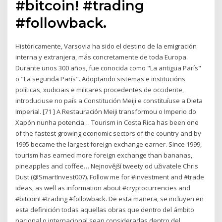
#bitcoin! #trading
#followback.
Históricamente, Varsovia ha sido el destino de la emigración
interna y extranjera, más concretamente de toda Europa.
Durante unos 300 años, fue conocida como "La antigua París"
o "La segunda París". Adoptando sistemas e institucións
políticas, xudiciais e militares procedentes de occidente,
introduciuse no país a Constitución Meiji e constituíuse a Dieta
Imperial. [71 ] A Restauración Meiji transformou o Imperio do
Xapón nunha potencia… Tourism in Costa Rica has been one
of the fastest growing economic sectors of the country and by
1995 became the largest foreign exchange earner. Since 1999,
tourism has earned more foreign exchange than bananas,
pineapples and coffee… Nejnovější tweety od uživatele Chris
Dust (@SmartInvest007). Follow me for #investment and #trade
ideas, as well as information about #cryptocurrencies and
#bitcoin! #trading #followback. De esta manera, se incluyen en
esta definición todas aquellas obras que dentro del ámbito
nacional o internacional sean consideradas dentro del